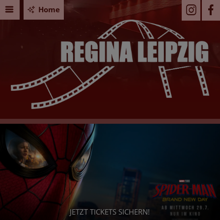
Home
PAW PATROL: DER DINO FILM
Seid Ihr bereit für ein dino-starkes Abenteuer? - Dann s
Euch jetzt Eure Tickets!