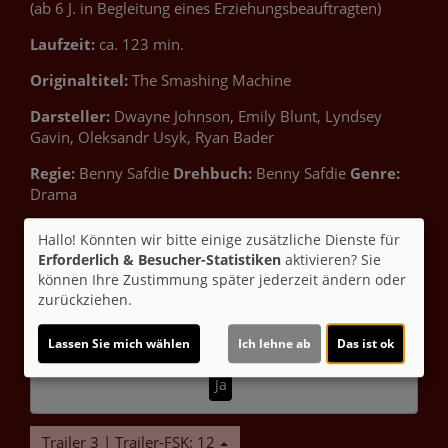
(ab 6 J. in Begleitung eines Erziehungsbeauftragten)
Laufzeit:
ca. 123 min.
Originaltitel:
The Smashing Machine
Darsteller:
Dwayne Johnson, Emily Blunt, Lyndsey
Gavin, Oleksandr Usyk, Ryan Bader
Regie:
Benny Safdie
Drehbuch:
Benny Safdie
Genre:
Drama
Inhalte zum Teil von
Hallo! Könnten wir bitte einige zusätzliche Dienste für
Erforderlich & Besucher-Statistiken
aktivieren? Sie
© CINEPROG ...macht Lust auf Ihr Kino!
können Ihre Zustimmung später jederzeit ändern oder
zurückziehen.
Möchten Sie von
Youtube (Trailer ansehen)
Lassen Sie mich wählen
Ich lehne ab
Das ist ok
bereitgestellte externe Inhalte laden?
Ja
Trailer 3 | Trailer-FSK: 12