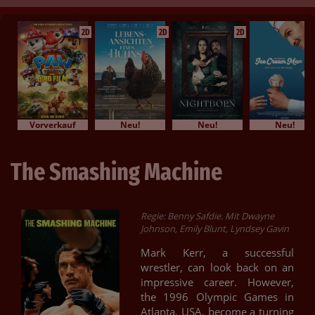
2D
2D
2D
Vorverkauf
Neu!
Neu!
Neu!
The Smashing Machine
Regie: Benny Safdie. Mit Dwayne
Johnson, Emily Blunt, Lyndsey Gavin
Mark Kerr, a successful
wrestler, can look back on an
impressive career. However,
the 1996 Olympic Games in
Atlanta, USA, become a turning