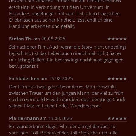
dessen Foto zunächst immer nur auf Fensterscheiben
erscheint, in Verbindung mit dem Universum. In
Episode 3, angefangen mit zum Teil schon tragischen
Erlebnissen aus seiner Kindheit, lässt endlich eine
Handlung erkennen und gefällt.
Stefan Th.
am 20.08.2025
★
★
★
★
★
Sehr schöner Film. Auch wenn die Story nicht unbedingt
logisch ist, (ist das Leben auch manchmal nicht) hat er
mir sehr gefallen. Bin beschwingt nachhause gegangen
bzw. getanzt-)
Eichkätzchen
am 16.08.2025
★
★
★
★
★
Der Film ist etwas ganz Besonderes. Man schwankt
zwischen Trauer um den jungen Mann, der viel zu früh
sterben wird und Freude darüber, dass der junge Chuck
seinen Platz im Leben findet. Wunderschön!
Pia Hermann
am 14.08.2025
★
★
★
★
★
Ein wunderbarer kluger Film der anregt darüber zu
sprechen. Tolle Schauspieler, tolle Sprache und tolle