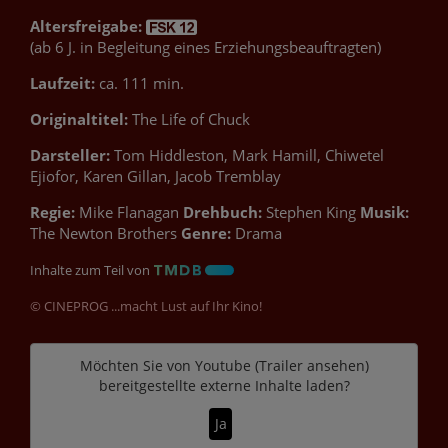
Altersfreigabe:
(ab 6 J. in Begleitung eines Erziehungsbeauftragten)
Laufzeit:
ca. 111 min.
Originaltitel:
The Life of Chuck
Darsteller:
Tom Hiddleston, Mark Hamill, Chiwetel
Ejiofor, Karen Gillan, Jacob Tremblay
Regie:
Mike Flanagan
Drehbuch:
Stephen King
Musik:
The Newton Brothers
Genre:
Drama
Inhalte zum Teil von
© CINEPROG ...macht Lust auf Ihr Kino!
Möchten Sie von
Youtube (Trailer ansehen)
bereitgestellte externe Inhalte laden?
Ja