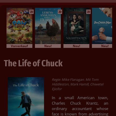
2D
2D
2D
Vorverkauf
Neu!
Neu!
Neu!
The Life of Chuck
Regie: Mike Flanagan. Mit Tom
Hiddleston, Mark Hamill, Chiwetel
Ejiofor
In a small American town,
Charles Chuck Krantz, an
ordinary accountant whose
face is known from advertising