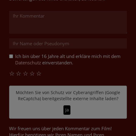
Ich bin über 16 Jahre alt und erkläre mich mit dem
Datenschutz
einverstanden.
☆
☆
☆
☆
☆
Möchten Sie von
Schutz vor Cyberangriffen (Google
ReCaptcha)
bereitgestellte externe Inhalte laden?
Ja
Wir freuen uns über jeden Kommentar zum Film!
Hierfür benötigen wir Ihren Namen und Ihren