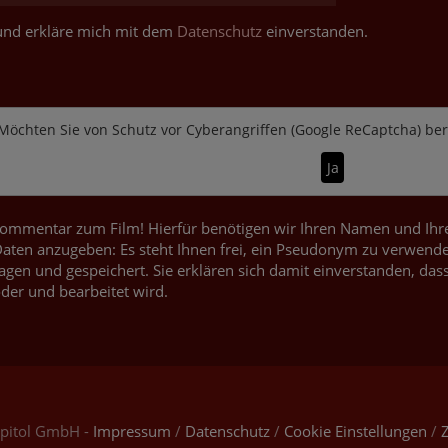
t und erkläre mich mit dem
Datenschutz
einverstanden.
Möchten Sie von
Schutz vor Cyberangriffen (Google ReCaptcha)
bere
Ja
ommentar zum Film! Hierfür benötigen wir Ihren Namen und Ihren
ten anzugeben: Es steht Ihnen frei, ein Pseudonym zu verwende
agen und gespeichert. Sie erklären sich damit einverstanden, dass
der und bearbeitet wird.
apitol GmbH -
Impressum
/
Datenschutz
/
Cookie Einstellungen
/
Z