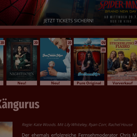
PAW PATROL: DER DINO FILM
id Ihr bereit für ein dino-starkes Abenteuer? - Dann sichert Euch j
Eure Tickets!
2D
2D
2D
OV
2
2D
Neu!
Neu!
Pure Original
Vorverkauf
 Kängurus
Regie: Kate Woods. Mit Lily Whiteley, Ryan Corr, Rachel House
Der ehemals erfolgreiche Fernsehmoderator Chris M