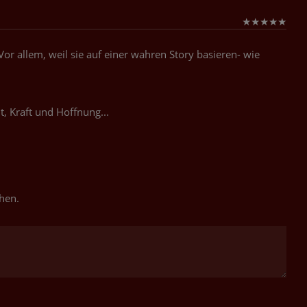
★
★
★
★
★
or allem, weil sie auf einer wahren Story basieren- wie
t, Kraft und Hoffnung...
!
hen.