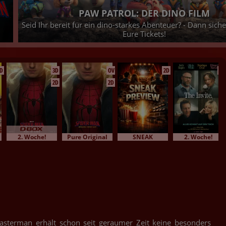
etzt
Harry Potter und der Stein der Weisen - Exklusive Vorst
28.08., 29.08. & 30.08.2026 - Jetzt Tickets siche
D
3D
OV
2D
2D
2D
2D
2. Woche!
Pure Original
SNEAK
2. Woche!
asterman erhält schon seit geraumer Zeit keine besonders