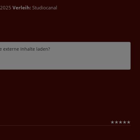
 2025
Verleih:
Studiocanal
e externe Inhalte laden?
★
★
★
★
★