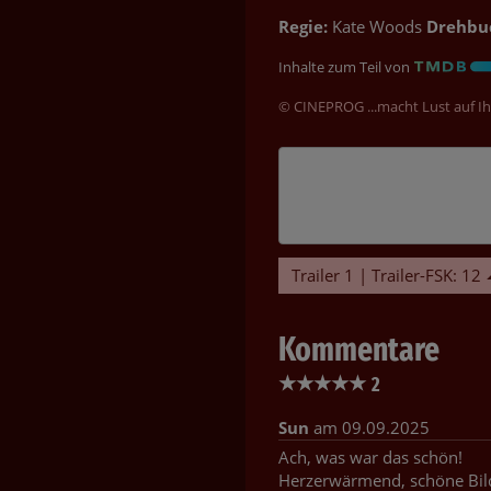
Regie:
Kate Woods
Drehbu
Inhalte zum Teil von
© CINEPROG ...macht Lust auf Ih
Trailer 1 | Trailer-FSK: 12
Kommentare
★
★
★
★
★
2
Sun
am 09.09.2025
Ach, was war das schön!
Herzerwärmend, schöne Bild