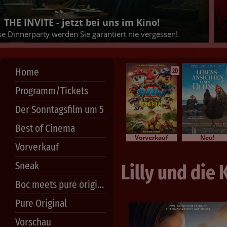
Se
JETZT TICKETS SICHERN!
Home
2D
Programm/Tickets
Der Sonntagsfilm um 5
Best of Cinema
Vorverkauf
Neu!
Vorverkauf
Sneak
Lilly und die
Boc meets pure original
Pure Original
Vorschau