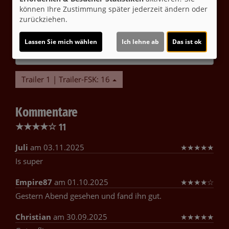
können Ihre Zustimmung später jederzeit ändern oder
zurückziehen.
Möchten Sie von
Youtube (Trailer ansehen)
bereitgestellte externe Inhalte laden?
Lassen Sie mich wählen
Ich lehne ab
Das ist ok
Ja
Trailer 1 | Trailer-FSK: 16
Kommentare
★
★
★
★
☆
11
Juli
am 03.11.2025
★
★
★
★
★
Is super
Empire87
am 01.10.2025
★
★
★
★
☆
Gestern Abend gesehen und fand ihn gut.
Christian
am 30.09.2025
★
★
★
★
★