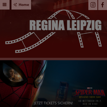
Home
PAW PATROL: DER DINO FILM
Seid Ihr bereit für ein dino-starkes Abenteuer? - Dann 
Euch jetzt Eure Tickets!