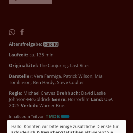
Altersfreigabe:
Laufzeit:
ca. 135 min.
Originaltitel:
The Conjuring: Last Rites
Darsteller:
Vera Farmiga, Patrick Wilson, Mia
Tomlinson, Ben Hardy, Steve Coulter
Regie:
Michael Chaves
Drehbuch:
David Leslie
Johnson-McGoldrick
Genre:
Horrorfilm
Land:
USA
2025
Verleih:
Warner Bros
Inhalte zum Teil von
Hallo! Könnten wir bitte einige zusätzliche Dienste für
© CINEPROG ...macht Lust auf Ihr Kino!
Erforderlich & Besucher-Statistiken
aktivieren? Sie