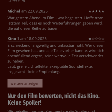
Guter flim
Michel
am 22.09.2025
★
★
★
★
★
War gestern Abend im Film - war begeistert. Hoffe trotz
letztem Teil, dass es noch Weiterführungen geben wird,
die auf dieser Reihe aufbauen.
Kino 1
am 18.09.2025
★
☆
☆
☆
☆
Erschreckend langweilig und unfassbar hohl. Wer diesen
Film gesehen hat, und alle Teile vorher kannte, wird sich
abendfüllend ärgern, seine wertvolle Zeit verschwendet
zu haben.
Laut, grelle Lichteffekte, akzeptable Soundeffekte.
Insgesamt - keine Empfehlung.
weitere anzeigen
Nur den Film bewerten, nicht das Kino.
Keine Spoiler!
Wir behalten uns vor, Kommentare die Spoiler und