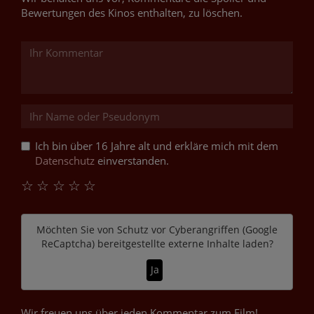
Bewertungen des Kinos enthalten, zu löschen.
Ich bin über 16 Jahre alt und erkläre mich mit dem
Datenschutz
einverstanden.
☆
☆
☆
☆
☆
Möchten Sie von
Schutz vor Cyberangriffen (Google
ReCaptcha)
bereitgestellte externe Inhalte laden?
Ja
Wir freuen uns über jeden Kommentar zum Film!