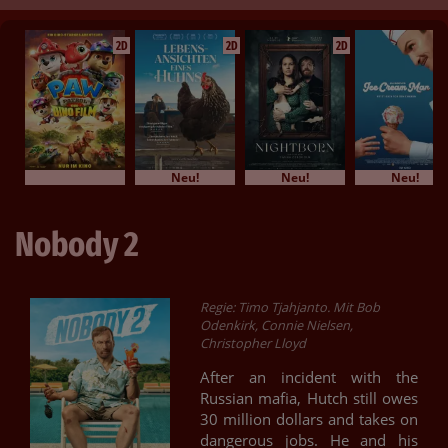
2D
2D
2D
Neu!
Neu!
Neu!
Nobody 2
Regie: Timo Tjahjanto. Mit Bob
Odenkirk, Connie Nielsen,
Christopher Lloyd
After an incident with the
Russian mafia, Hutch still owes
30 million dollars and takes on
dangerous jobs. He and his