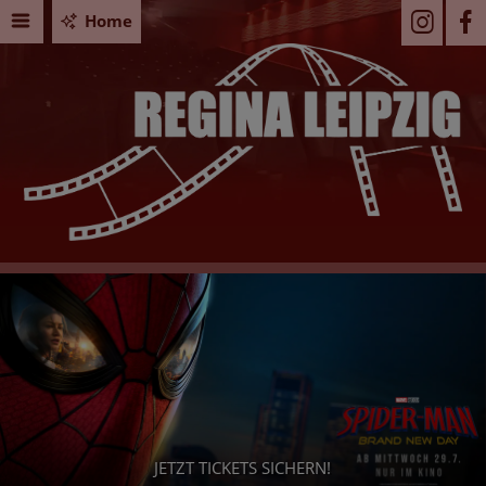
Home
PAW
Seid Ihr bereit f
JETZT TICKETS SICHERN!