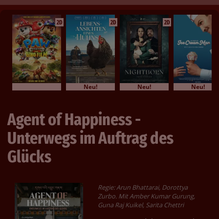
2D
2D
2D
Neu!
Neu!
Neu!
Agent of Happiness -
Unterwegs im Auftrag des
Glücks
Regie: Arun Bhattarai, Dorottya
Zurbo. Mit Amber Kumar Gurung,
Guna Raj Kuikel, Sarita Chettri