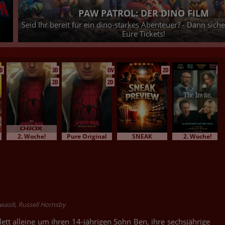
DETECTIVE CONAN - DER GEFALLENE E
etzt
Der neueste Kriminalfall, den der Meisterdedektiv zu lö
25.08.2026 bei uns im Kino - Jetzt Tickets siche
D
3D
OV
2D
2D
2D
2D
2. Woche!
Pure Original
SNEAK
2. Woche!
asili, Russell Hornsby
t alleine um ihren 14-jährigen Sohn Ben, ihre sechsjährige