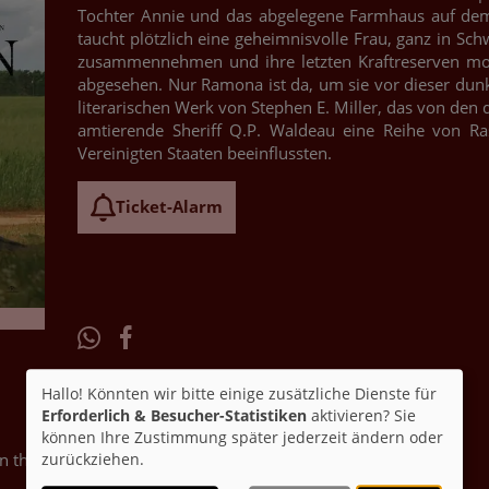
Tochter Annie und das abgelegene Farmhaus auf de
taucht plötzlich eine geheimnisvolle Frau, ganz in Sch
zusammennehmen und ihre letzten Kraftreserven mobi
abgesehen. Nur Ramona ist da, um sie vor dieser dun
literarischen Werk von Stephen E. Miller, das von den d
amtierende Sheriff Q.P. Waldeau eine Reihe von R
Vereinigten Staaten beeinflussten.
Ticket-Alarm
Hallo! Könnten wir bitte einige zusätzliche Dienste für
Erforderlich & Besucher-Statistiken
aktivieren? Sie
können Ihre Zustimmung später jederzeit ändern oder
zurückziehen.
 the Yard