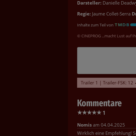
Darsteller:
Danielle Deadwy
Regie:
Jaume Collet-Serra
D
Inhalte zum Teil von
© CINEPROG ...macht Lust auf Ih
Trailer 1 | Trailer-FSK: 12
Kommentare
★
★
★
★
★
1
Nomis
am 04.04.2025
Wirklich eine Empfehlung! 