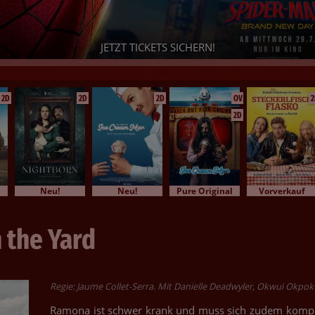
PAW PATROL: DER DINO FILM
eid Ihr bereit für ein dino-starkes Abenteuer? - Dann sichert Euch j
Eure Tickets!
2D
2D
2D
OV
2
2D
Neu!
Neu!
Pure Original
Vorverkauf
 the Yard
Regie: Jaume Collet-Serra. Mit Danielle Deadwyler, Okwui Okpokw
Ramona ist schwer krank und muss sich zudem komplet