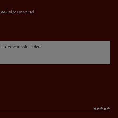
Verleih:
Universal
e externe Inhalte laden?
★
★
★
★
★