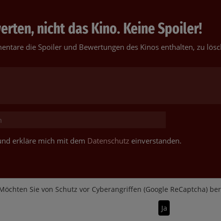
rten, nicht das Kino. Keine Spoiler!
entare die Spoiler und Bewertungen des Kinos enthalten, zu lösc
t und erkläre mich mit dem
Datenschutz
einverstanden.
Möchten Sie von
Schutz vor Cyberangriffen (Google ReCaptcha)
bere
Ja