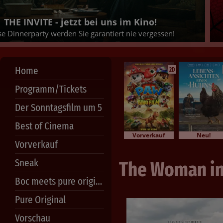
S
JETZT TICKETS SICHERN!
Home
2D
Programm/Tickets
Der Sonntagsfilm um 5
Best of Cinema
Vorverkauf
Neu!
Vorverkauf
Sneak
The Woman in
Boc meets pure original
Pure Original
Vorschau