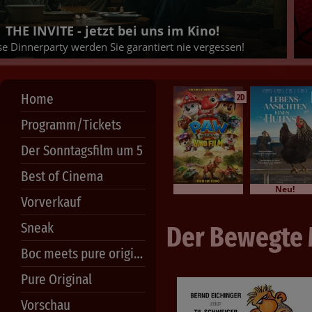
JETZT TICKETS SICHERN!
Home
2D
Programm/Tickets
Der Sonntagsfilm um 5
Best of Cinema
Neu!
Vorverkauf
Sneak
Der Bewegte
Boc meets pure original
Pure Original
Vorschau