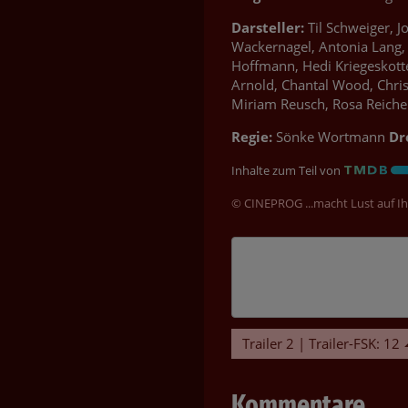
Darsteller:
Til Schweiger, J
Wackernagel, Antonia Lang, 
Hoffmann, Hedi Kriegeskotte
Arnold, Chantal Wood, Chris
Miriam Reusch, Rosa Reich
Regie:
Sönke Wortmann
Dr
Inhalte zum Teil von
© CINEPROG ...macht Lust auf Ih
Trailer 2 | Trailer-FSK: 12
Kommentare