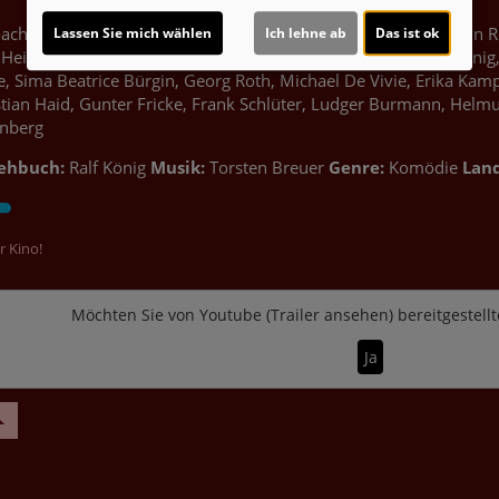
oachim Krol, Katja Riemann, Rufus Beck, Martina Gedeck, Armin R
Lassen Sie mich wählen
Ich lehne ab
Das ist ok
Heinrich Schafmeister, Leonard Lansink, Horst Scheel, Ralf Kön
, Sima Beatrice Bürgin, Georg Roth, Michael De Vivie, Erika Kamp
tian Haid, Gunter Fricke, Frank Schlüter, Ludger Burmann, Helmut 
enberg
ehbuch:
Ralf König
Musik:
Torsten Breuer
Genre:
Komödie
Land
r Kino!
Möchten Sie von
Youtube (Trailer ansehen)
bereitgestellt
Ja