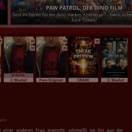
DETECTIVE CONAN - DER GEFALLENE 
 jetzt
Der neueste Kriminalfall, den der Meisterdedektiv zu l
25.08.2026 bei uns im Kino - Jetzt Tickets sic
D
3D
OV
2D
2D
2D
2D
2. Woche!
Pure Original
SNEAK
2. Woche!
mann
t einer anderen Frau erwischt, schmeißt sie ihn aus der