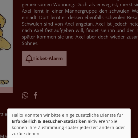
gemeinsamen Wohnung. Doch als er weg ist, merkt sie,
Axel lernt in einer Männergruppe den schwulen W
einlädt. Dort lernt er dessen ebenfalls schwulen Bek
Schwulen sind von Axel angetan. Axel ist jedoch het
nach Axel fast aufgeben will, findet sie ihn und den n
später kommen sie und Axel aber doch wieder zus
Sohnes.
Ticket-Alarm
 Erziehungsbeauftragten)
Hallo! Könnten wir bitte einige zusätzliche Dienste für
Erforderlich & Besucher-Statistiken
aktivieren? Sie
können Ihre Zustimmung später jederzeit ändern oder
zurückziehen.
 Mann