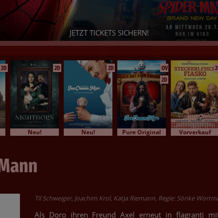
PAW PATROL: DER DINO FILM
Seid Ihr bereit für ein dino-starkes Abenteuer? - Dann sichert Euch
Eure Tickets!
2D
2D
2D
OV
2
2D
Neu!
Neu!
Pure Original
Vorverkauf
 Mann
Til Schweiger, Joachim Krol, Katja Riemann, Regie: Sönke Wort
Als Doro ihren Freund Axel erneut in flagranti mi