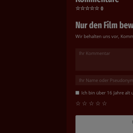
☆
☆
☆
☆
☆
0
Nur den Film bewe
Wir behalten uns vor, Komm
Ich bin über 16 Jahre al
☆
☆
☆
☆
☆