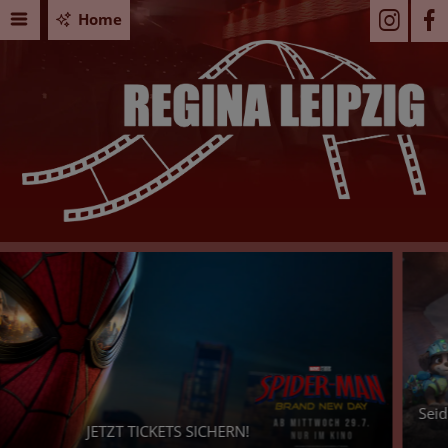
Home
PAW PATROL: DER DINO FILM
Seid Ihr bereit für ein dino-starkes Abenteuer? - Dann si
Euch jetzt Eure Tickets!