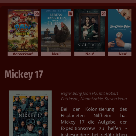
2D
2D
2D
Vorverkauf
Neu!
Neu!
Neu!
Mickey 17
Regie: Bong Joon Ho. Mit Robert
Pattinson, Naomi Ackie, Steven Yeun
Bei der Kolonisierung des
Eisplaneten Nilfheim hat
Mickey 17 die Aufgabe, der
Expeditionscrew zu helfen -
insbesondere bei gefährlichen