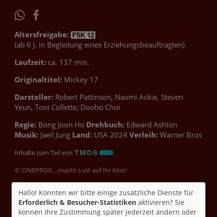
Altersfreigabe:
(ab 6 J. in Begleitung eines Erziehungsbeauftragten)
Laufzeit:
ca. 137 min.
Originaltitel:
Mickey 17
Darsteller:
Robert Pattinson, Naomi Ackie, Steven
Yeun, Toni Collette, Dooho Choi
Regie:
Bong Joon Ho
Drehbuch:
Edward Ashton
Musik:
Jaeil Jung
Land:
USA 2024
Verleih:
Warner Bros
Inhalte zum Teil von
© CINEPROG ...macht Lust auf Ihr Kino!
Hallo! Könnten wir bitte einige zusätzliche Dienste für
Möchten Sie von
Youtube (Trailer ansehen)
Erforderlich & Besucher-Statistiken
aktivieren? Sie
bereitgestellte externe Inhalte laden?
können Ihre Zustimmung später jederzeit ändern oder