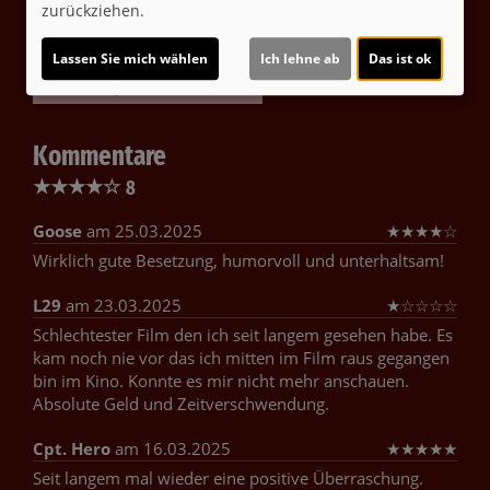
zurückziehen.
Ja
Lassen Sie mich wählen
Ich lehne ab
Das ist ok
Trailer 1 | Trailer-FSK: 12
Kommentare
★
★
★
★
☆
8
Goose
am 25.03.2025
★
★
★
★
☆
Wirklich gute Besetzung, humorvoll und unterhaltsam!
L29
am 23.03.2025
★
☆
☆
☆
☆
Schlechtester Film den ich seit langem gesehen habe. Es
kam noch nie vor das ich mitten im Film raus gegangen
bin im Kino. Konnte es mir nicht mehr anschauen.
Absolute Geld und Zeitverschwendung.
Cpt. Hero
am 16.03.2025
★
★
★
★
★
Seit langem mal wieder eine positive Überraschung.