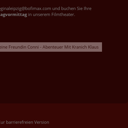
reginaleipzig@bofimax.com und buchen Sie Ihre
tagvormittag
in unserem Filmtheater.
ine Freundin Conni - Abenteuer Mit Kranich Klaus
ur barrierefreien Version