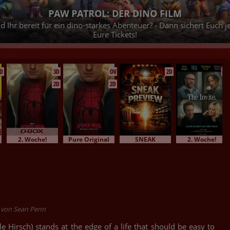
DETECTIVE CONAN - DER GEFALLENE EN
tzt
Der neueste Kriminalfall, den der Meisterdedektiv zu lös
25.08.2026 bei uns im Kino - Jetzt Tickets sicher
D
3D
OV
2D
2D
2D
2D
2. Woche!
Pure Original
SNEAK
2. Woche!
m von Sean Penn
Hirsch) stands at the edge of a life that should be easy to