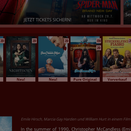
PAW PATROL: DER DINO FILM
id Ihr bereit für ein dino-starkes Abenteuer? - Dann sichert Euch je
Eure Tickets!
2D
2D
2D
OV
2
2D
Neu!
Neu!
Pure Original
Vorverkauf
Emile Hirsch, Marcia Gay Harden und William Hurt in einem Fil
In the summer of 1990, Christopher McCandless (Emile 