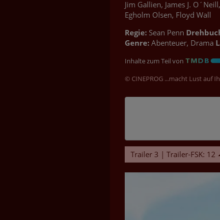
Jim Gallien, James J. O´Nei
Egholm Olsen, Floyd Wall
Regie:
Sean Penn
Drehbuc
Genre:
Abenteuer, Drama
L
Inhalte zum Teil von
© CINEPROG ...macht Lust auf Ih
Trailer 3 | Trailer-FSK: 12