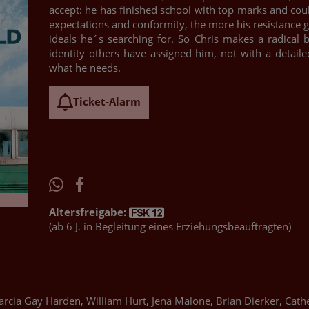
accept: he has finished school with top marks and could
expectations and conformity, the more his resistance g
ideals he´s searching for. So Chris makes a radical 
identity others have assigned him, not with a detailed 
what he needs.
Ticket-Alarm
Altersfreigabe:
(ab 6 J. in Begleitung eines Erziehungsbeauftragten)
rcia Gay Harden, William Hurt, Jena Malone, Brian Dierker, Cathe