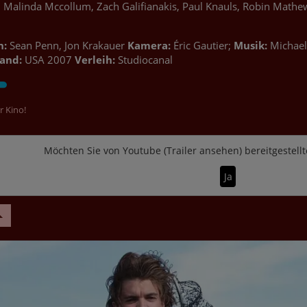
ll, Malinda Mccollum, Zach Galifianakis, Paul Knauls, Robin Math
h:
Sean Penn, Jon Krakauer
Kamera:
Éric Gautier;
Musik:
Michael
and:
USA 2007
Verleih:
Studiocanal
r Kino!
Möchten Sie von
Youtube (Trailer ansehen)
bereitgestellt
Ja