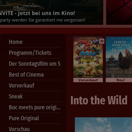
Se
JETZT TICKETS SICHERN!
Home
2D
Programm/Tickets
Der Sonntagsfilm um 5
Best of Cinema
Vorverkauf
Neu!
Vorverkauf
Sneak
Into the Wild
Boc meets pure original
Pure Original
Vorschau