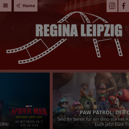
Home
PAW PATROL: DER DINO FILM
Seid Ihr bereit für ein dino-starkes Abenteuer? - Dann sichert
Euch jetzt Eure Tickets!