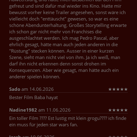
gefreut und sind dafür mal wieder ins Kino. Hatte mir
bewusst vorher keine Trailer angesehen, sonst wäre ich
vielleicht doch "enttäuscht" gewesen, so war es eine
schöne Abendunterhaltung. Großes Storytelling erwarte
ich schon gar nicht mehr von Franchises die
ausgeschlachtet werden. Ich mag Pedro Pascal, aber
ehrlich gesagt, hätte man auch jeden anderen in die
"Rüstung" stecken können. Ausser in einer kurzen
Szene, sieht man nicht viel von ihm. Ja ich weiß, man
darf ihn nicht erkennen denn sonst drohen im
Konsequenzen. Aber wie gesagt, man hätte auch ein
anderer spielen können.
Sado
am 14.06.2026
★
★
★
★
★
Bester Film Baba hayat
Nadine1982
am 11.06.2026
★
★
★
★
★
Ein toller Film ???? Est lustig mit klein grogu???? ich finde
ein muss für jeden star wars fan.
Josch
am 10.06.2026
★
★
★
★
★