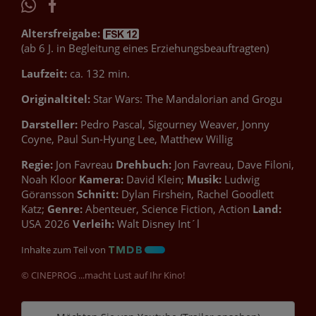
Altersfreigabe:
(ab 6 J. in Begleitung eines Erziehungsbeauftragten)
Laufzeit:
ca. 132 min.
Originaltitel:
Star Wars: The Mandalorian and Grogu
Darsteller:
Pedro Pascal, Sigourney Weaver, Jonny
Coyne, Paul Sun-Hyung Lee, Matthew Willig
Regie:
Jon Favreau
Drehbuch:
Jon Favreau, Dave Filoni,
Noah Kloor
Kamera:
David Klein;
Musik:
Ludwig
Göransson
Schnitt:
Dylan Firshein, Rachel Goodlett
Katz;
Genre:
Abenteuer, Science Fiction, Action
Land:
USA 2026
Verleih:
Walt Disney Int´l
Inhalte zum Teil von
© CINEPROG ...macht Lust auf Ihr Kino!