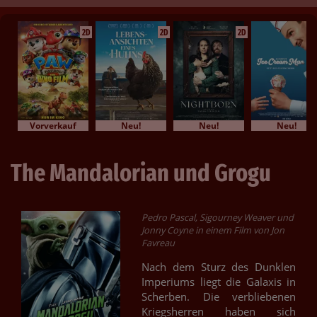
2D
2D
2D
Vorverkauf
Neu!
Neu!
Neu!
The Mandalorian und Grogu
Pedro Pascal, Sigourney Weaver und
Jonny Coyne in einem Film von Jon
Favreau
Nach dem Sturz des Dunklen
Imperiums liegt die Galaxis in
Scherben. Die verbliebenen
Kriegsherren haben sich