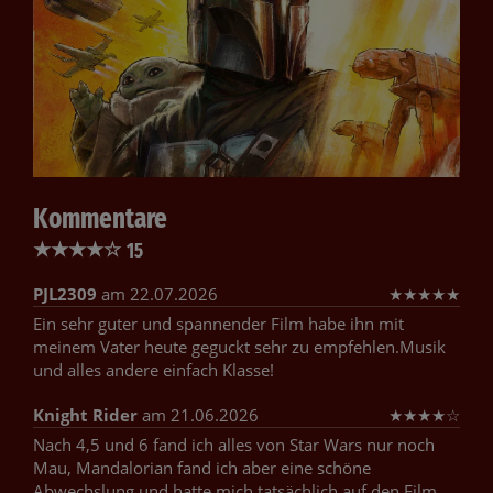
Kommentare
★
★
★
★
☆
15
PJL2309
am 22.07.2026
★
★
★
★
★
Ein sehr guter und spannender Film habe ihn mit
meinem Vater heute geguckt sehr zu empfehlen.Musik
und alles andere einfach Klasse!
Knight Rider
am 21.06.2026
★
★
★
★
☆
Nach 4,5 und 6 fand ich alles von Star Wars nur noch
Mau, Mandalorian fand ich aber eine schöne
Abwechslung und hatte mich tatsächlich auf den Film