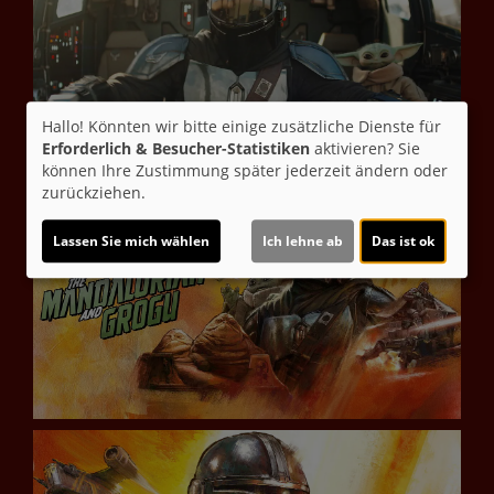
Hallo! Könnten wir bitte einige zusätzliche Dienste für
Erforderlich & Besucher-Statistiken
aktivieren? Sie
können Ihre Zustimmung später jederzeit ändern oder
zurückziehen.
Lassen Sie mich wählen
Ich lehne ab
Das ist ok