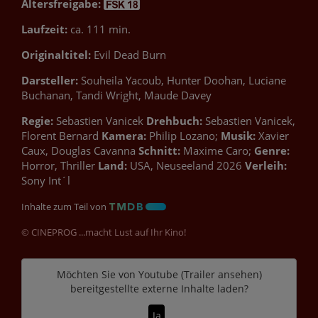
Altersfreigabe:
Laufzeit:
ca. 111 min.
Originaltitel:
Evil Dead Burn
Darsteller:
Souheila Yacoub, Hunter Doohan, Luciane
Buchanan, Tandi Wright, Maude Davey
Regie:
Sebastien Vanicek
Drehbuch:
Sebastien Vanicek,
Florent Bernard
Kamera:
Philip Lozano;
Musik:
Xavier
Caux, Douglas Cavanna
Schnitt:
Maxime Caro;
Genre:
Horror, Thriller
Land:
USA, Neuseeland 2026
Verleih:
Sony Int´l
Inhalte zum Teil von
© CINEPROG ...macht Lust auf Ihr Kino!
Möchten Sie von
Youtube (Trailer ansehen)
bereitgestellte externe Inhalte laden?
Ja