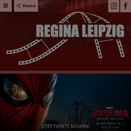
Home
PAW PATROL: DER DINO FILM
Seid Ihr bereit für ein dino-starkes Abenteuer? - Dann sichert
Euch jetzt Eure Tickets!