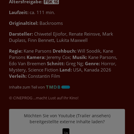
Altersfreigabe:
Laufzeit:
ca. 111 min.
Originaltitel:
Backrooms
Darsteller:
Chiwetel Ejiofor, Renate Reinsve, Mark
Duplass, Finn Bennett, Lukita Maxwell
Regie:
Kane Parsons
Drehbuch:
Will Soodik, Kane
Parsons
Kamera:
Jeremy Cox;
Musik:
Kane Parsons,
Edo Van Breemen
Schnitt:
Greg Ng;
Genre:
Horror,
Mystery, Science Fiction
Land:
USA, Kanada 2026
Verleih:
Constantin Film
Inhalte zum Teil von
© CINEPROG ...macht Lust auf Ihr Kino!
Möchten Sie von
Youtube (Trailer ansehen)
bereitgestellte externe Inhalte laden?
Ja