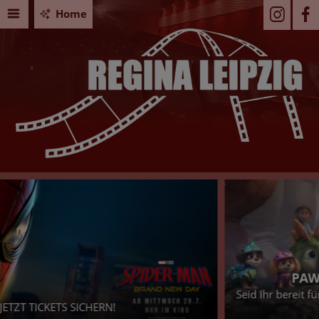
Home
PAW PATROL: DER DINO FILM
Seid Ihr bereit für ein dino-starkes Abenteuer? - Dann sichert
Euch jetzt Eure Tickets!