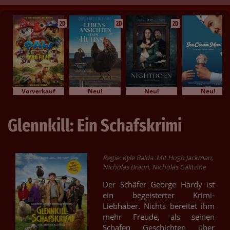
2D
2D
2D
Vorverkauf
Neu!
Neu!
Neu!
Glennkill: Ein Schafskrimi
Regie: Kyle Balda. Mit Hugh Jackman,
Nicholas Braun, Nicholas Galitzine
Der Schäfer George Hardy ist
ein begeisterter Krimi-
Liebhaber. Nichts bereitet ihm
mehr Freude, als seinen
Schafen Geschichten über