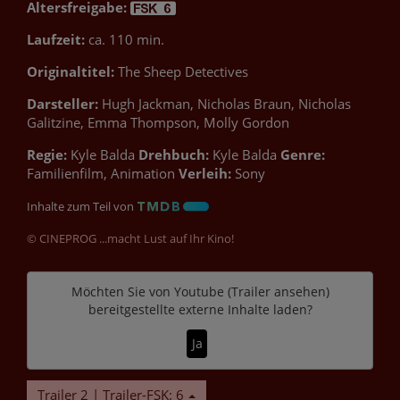
Altersfreigabe:
Laufzeit:
ca. 110 min.
Originaltitel:
The Sheep Detectives
Darsteller:
Hugh Jackman, Nicholas Braun, Nicholas
Galitzine, Emma Thompson, Molly Gordon
Regie:
Kyle Balda
Drehbuch:
Kyle Balda
Genre:
Familienfilm, Animation
Verleih:
Sony
Inhalte zum Teil von
© CINEPROG ...macht Lust auf Ihr Kino!
Möchten Sie von
Youtube (Trailer ansehen)
bereitgestellte externe Inhalte laden?
Ja
Trailer 2 | Trailer-FSK: 6