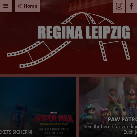
Home
PAW PATROL: DER DINO FILM
Seid Ihr bereit für ein dino-starkes Abenteuer? - Dann sichert
Euch jetzt Eure Tickets!