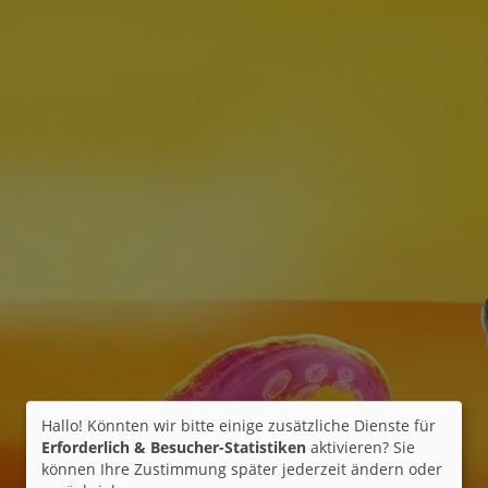
Hallo! Könnten wir bitte einige zusätzliche Dienste für
Erforderlich & Besucher-Statistiken
aktivieren? Sie
können Ihre Zustimmung später jederzeit ändern oder