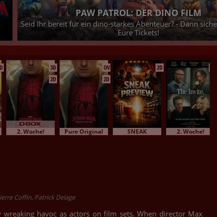
DETECTIVE CONAN - DER GEFALLENE EN
tzt
Der neueste Kriminalfall, den der Meisterdedektiv zu lös
25.08.2026 bei uns im Kino - Jetzt Tickets sicher
D
3D
OV
2D
2D
2D
2D
2. Woche!
Pure Original
SNEAK
2. Woche!
ierre Coffin, Patrick Delage
wreaking havoc as actors on film sets. When director Max