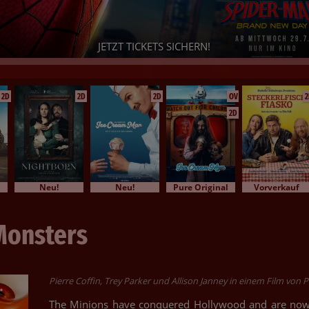
PAW PATROL: DER DINO FILM
id Ihr bereit für ein dino-starkes Abenteuer? - Dann sichert Euch je
Eure Tickets!
2D
2D
2D
OV
2
2D
Neu!
Neu!
Pure Original
Vorverkauf
Monsters
Pierre Coffin, Trey Parker und Allison Janney in einem Film von P
The Minions have conquered Hollywood and are now 