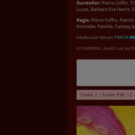
Darsteller:
Pierre Coffin, T
Lucas, Barbara Eve Harris, E
Regie:
Pierre Coffin, Patric
Komödie, Familie, Fantasy
L
Inhalte zum Teil von
© CINEPROG ...macht Lust auf Ih
Trailer 2 | Trailer-FSK: 12