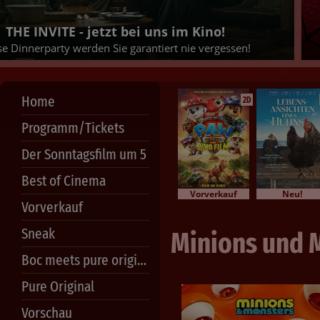
Se
JETZT TICKETS SICHERN!
Home
2D
Programm/Tickets
Der Sonntagsfilm um 5
Best of Cinema
Vorverkauf
Neu!
Vorverkauf
Sneak
Minions und 
Boc meets pure original
Pure Original
Vorschau