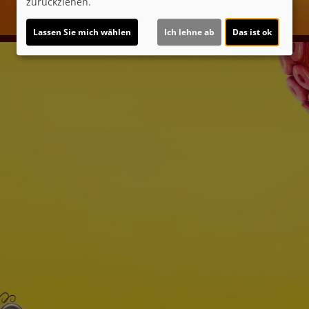
zurückziehen.
Lassen Sie mich wählen
Ich lehne ab
Das ist ok