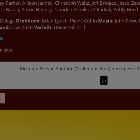
rey Parker, Allison Janney, Christoph Waltz, Jeff Bridges, Jesse 
ric Bauza, Aaron Hendry, Camden Brooks, JP Karliak, Ashly Burch, 
k Delage
Drehbuch:
Brian Lynch, Pierre Coffin
Musik:
John Powell
and:
USA 2026
Verleih:
Universal Int´l
r Kino!
Möchten Sie von
Youtube (Trailer ansehen)
bereitgestellt
Ja