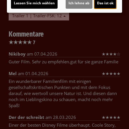
Lassen Sie mich wählen
Ich lehne ab
Das ist ok
Trailer 1 | Trailer-FSK: 12
Kommentare
★
★
★
★
★
7
Nikiboy
am 07.04.2026
★
★
★
★
☆
Guter Film. Sehr zu empfehlen.gut für sie ganze Familie
Mel
am 01.04.2026
★
★
★
★
★
Ein wunderbarer Familienfilm mit einigen
gesellschaftskritischen Punkten und mit dem Fokus
darauf, wie wertvoll unsere Natur ist. Und diesen dann
noch im Lieblingskino zu schauen, macht noch mehr
Spaß!
Der der schreibt
am 28.03.2026
★
★
★
★
★
Einer der besten Disney Filme überhaupt. Coole Story,