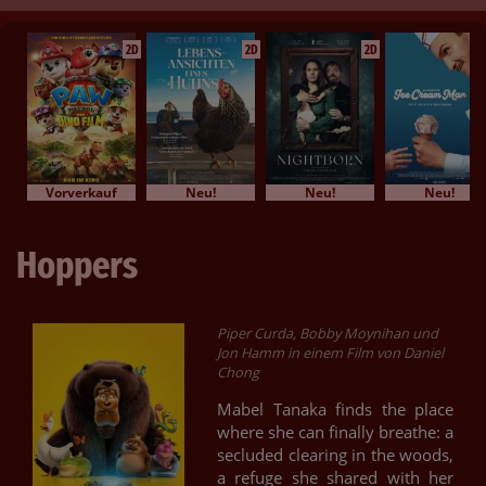
2D
2D
2D
Vorverkauf
Neu!
Neu!
Neu!
Hoppers
Piper Curda, Bobby Moynihan und
Jon Hamm in einem Film von Daniel
Chong
Mabel Tanaka finds the place
where she can finally breathe: a
secluded clearing in the woods,
a refuge she shared with her