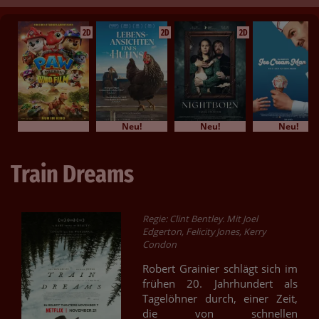
2D
2D
2D
Neu!
Neu!
Neu!
Train Dreams
Regie: Clint Bentley. Mit Joel
Edgerton, Felicity Jones, Kerry
Condon
Robert Grainier schlägt sich im
frühen 20. Jahrhundert als
Tagelöhner durch, einer Zeit,
die von schnellen