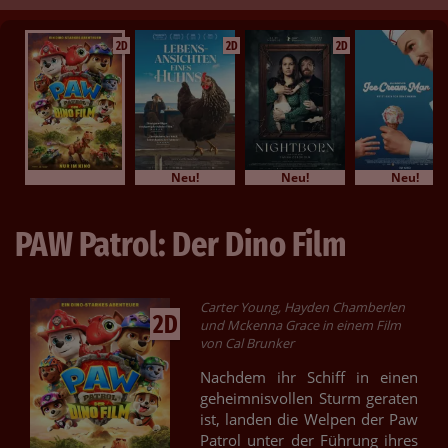
2D
2D
2D
Neu!
Neu!
Neu!
PAW Patrol: Der Dino Film
Carter Young, Hayden Chamberlen
2D
und Mckenna Grace in einem Film
von Cal Brunker
Nachdem ihr Schiff in einen
geheimnisvollen Sturm geraten
ist, landen die Welpen der Paw
Patrol unter der Führung ihres