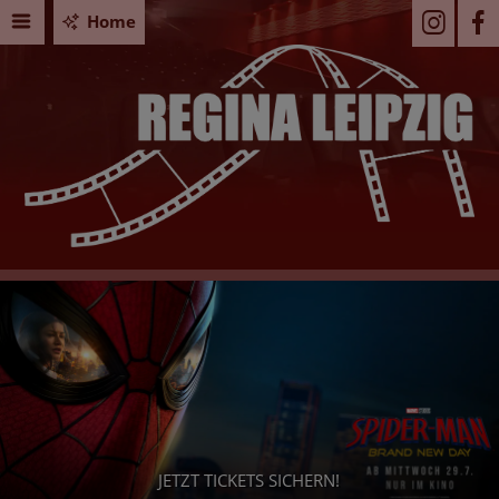
Home
PAW PATROL: DER DINO FILM
Seid Ihr bereit für ein dino-starkes Abenteuer? - Dann sicher
Euch jetzt Eure Tickets!