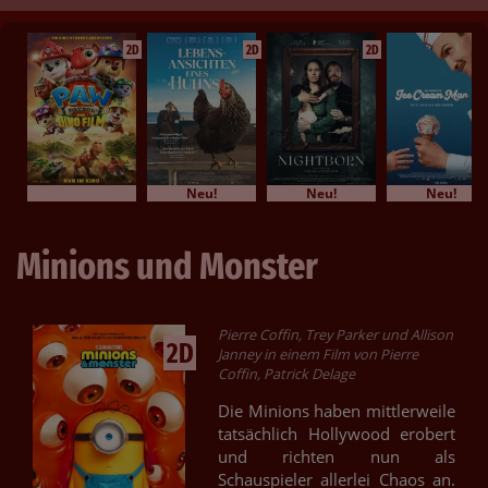
2D
2D
2D
Neu!
Neu!
Neu!
Minions und Monster
Pierre Coffin, Trey Parker und Allison
2D
Janney in einem Film von Pierre
Coffin, Patrick Delage
Die Minions haben mittlerweile
tatsächlich Hollywood erobert
und richten nun als
Schauspieler allerlei Chaos an.