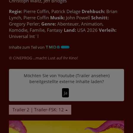
Christoph Waltz, Jeff Bridges
Regie:
Pierre Coffin, Patrick Delage
Drehbuch:
Brian
Lynch, Pierre Coffin
Musik:
John Powell
Schnitt:
Gregory Perler;
Genre:
Abenteuer, Animation,
Komödie, Familie, Fantasy
Land:
USA 2026
Verleih:
Universal Int´l
Inhalte zum Teil von
© CINEPROG ...macht Lust auf Ihr Kino!
Möchten Sie von
Youtube (Trailer ansehen)
bereitgestellte externe Inhalte laden?
Ja
Trailer 2 | Trailer-FSK: 12