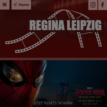
Home
PAW PATROL: DER DINO FILM
Seid Ihr bereit für ein dino-starkes Abenteuer? - Dann sichert
Euch jetzt Eure Tickets!