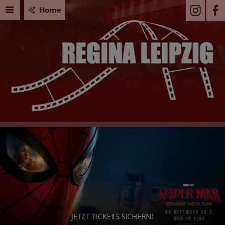
Home
PAW PATROL: DER DINO FILM
Seid Ihr bereit für ein dino-starkes Abenteuer? - Da
Euch jetzt Eure Tickets!