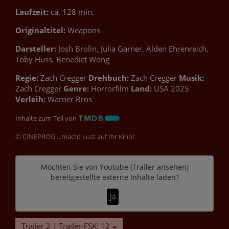
Laufzeit:
ca. 128 min.
Originaltitel:
Weapons
Darsteller:
Josh Brolin, Julia Garner, Alden Ehrenreich,
Toby Huss, Benedict Wong
Regie:
Zach Cregger
Drehbuch:
Zach Cregger
Musik:
Zach Cregger
Genre:
Horrorfilm
Land:
USA 2025
Verleih:
Warner Bros
Inhalte zum Teil von
© CINEPROG ...macht Lust auf Ihr Kino!
Möchten Sie von
Youtube (Trailer ansehen)
bereitgestellte externe Inhalte laden?
Ja
Trailer 2 | Trailer-FSK: 12